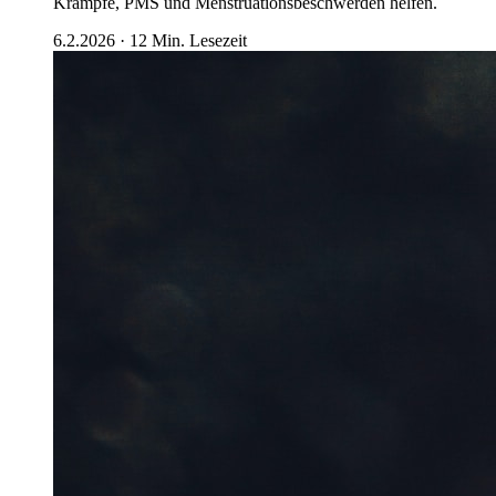
Krämpfe, PMS und Menstruationsbeschwerden helfen.
6.2.2026
·
12
Min. Lesezeit